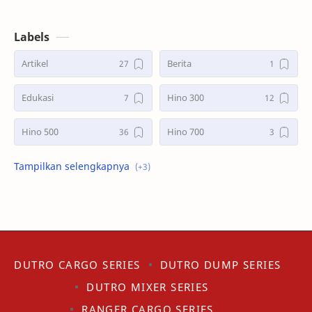
terjadinya slip pada ban. Pemilihan ban yang benar …
Labels
Artikel
Berita
Edukasi
Hino 300
Hino 500
Hino 700
Hino Bus
Promo
Tips
DUTRO CARGO SERIES
DUTRO DUMP SERIES
DUTRO MIXER SERIES
RANGER CARGO SERIES