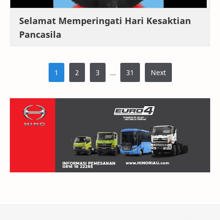
Selamat Memperingati Hari Kesaktian
Pancasila
...
1
2
3
31
Next