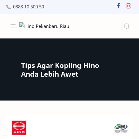
0888 10 500 50
Tips Agar Kopling Hino
Anda Lebih Awet