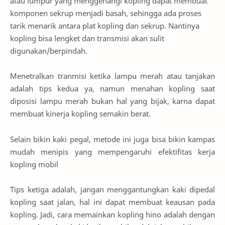
atau lumpur yang menggenangi kopling dapat membuat
komponen sekrup menjadi basah, sehingga ada proses
tarik menarik antara plat kopling dan sekrup. Nantinya
kopling bisa lengket dan transmisi akan sulit
digunakan/berpindah.
Menetralkan tranmisi ketika lampu merah atau tanjakan
adalah tips kedua ya, namun menahan kopling saat
diposisi lampu merah bukan hal yang bijak, karna dapat
membuat kinerja kopling semakin berat.
Selain bikin kaki pegal, metode ini juga bisa bikin kampas
mudah menipis yang mempengaruhi efektifitas kerja
kopling mobil
Tips ketiga adalah, jangan menggantungkan kaki dipedal
kopling saat jalan, hal ini dapat membuat keausan pada
kopling. Jadi, cara memainkan kopling hino adalah dengan