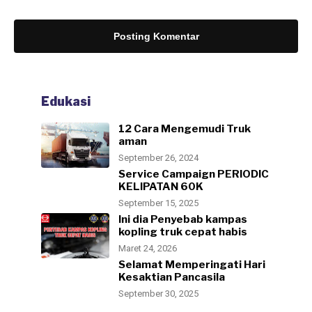
Posting Komentar
ARTIKEL
Cara mengatasi overheat
pada Hino
Edukasi
Admin
admin-aadmin
-
Desember 02, 2024
12 Cara Mengemudi Truk
aman
September 26, 2024
Service Campaign PERIODIC
KELIPATAN 60K
September 15, 2025
Ini dia Penyebab kampas
kopling truk cepat habis
Maret 24, 2026
Selamat Memperingati Hari
Kesaktian Pancasila
September 30, 2025