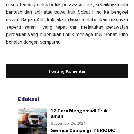
cukup tentang seluk beluk perawatan truk, sebaiknyaminta
bantuan dari ahli atau bawa truk Sobat Hino ke bengkel
resmi. Bagian Ahli truk akan dapat memberikan masukan
seperti saran yang tepat dan melakukan perawatan
perbaikan yang diperlukan untuk menjaga truk Sobat Hino
berjalan dengan sempurna
Posting Komentar
ARTIKEL
Cara mengatasi overheat
pada Hino
Edukasi
Admin
admin-aadmin
-
Desember 02, 2024
12 Cara Mengemudi Truk
aman
September 26, 2024
Service Campaign PERIODIC