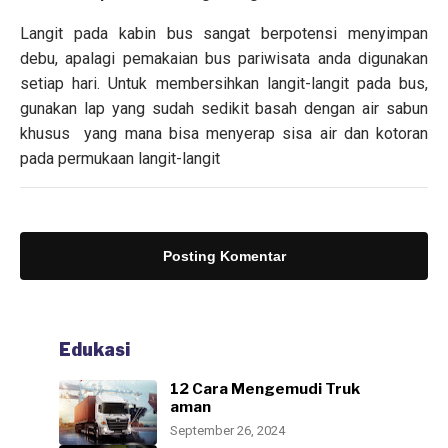
Langit pada kabin bus sangat berpotensi menyimpan
debu, apalagi pemakaian bus pariwisata anda digunakan
setiap hari. Untuk membersihkan langit-langit pada bus,
gunakan lap yang sudah sedikit basah dengan air sabun
khusus yang mana bisa menyerap sisa air dan kotoran
pada permukaan langit-langit
Posting Komentar
ARTIKEL
Cara mengatasi overheat
pada Hino
Edukasi
Admin
admin-aadmin
-
Desember 02, 2024
12 Cara Mengemudi Truk
aman
September 26, 2024